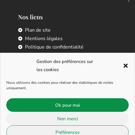
Nos liens
Plan de site
Mentions légales
Politique de confidentialité
Réalisation
Gestion des préférences sur
les cookies
Nous utilisons des cookies pour réaliser des statistiques de visites
uniquement.
Agence Web
Ok pour moi
Non merci
Paysagiste | Spécialiste aquatique | Pisciniste
Préférences