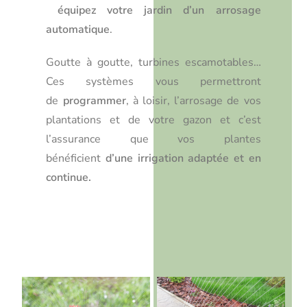
équipez votre jardin d’un arrosage
automatique
.
Goutte à goutte, turbines escamotables…
Ces systèmes vous permettront
de
programmer
, à loisir, l’arrosage de vos
plantations et de votre gazon et c’est
l’assurance que vos plantes
bénéficient
d’une irrigation adaptée et en
continue.