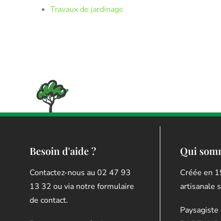
Travaux de jardinage
Besoin d'aide ?
Qui som
Contactez-nous au 02 47 93
Créée en 1
13 32 ou via notre formulaire
artisanale 
de contact.
Paysagiste 