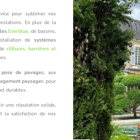
vice pour sublimer vos
estations. En plus de la
lles
Everblue
, de bassins,
nstallation de
systèmes
 de
clôtures, barrières et
ces.
a
pose de pavages
, aux
agement paysager
, pour
et durables.
ir une réputation solide,
t la satisfaction de nos