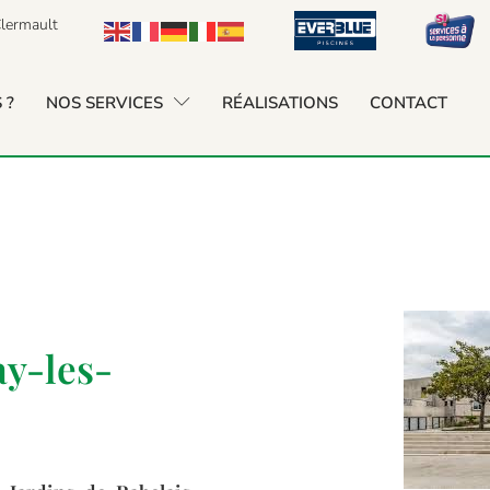
lermault
 ?
NOS SERVICES
RÉALISATIONS
CONTACT
ay-les-