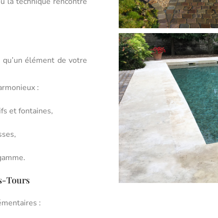
ù la technique rencontre
st qu’un élément de votre
armonieux :
s et fontaines,
sses,
 gamme.
ès-Tours
émentaires :