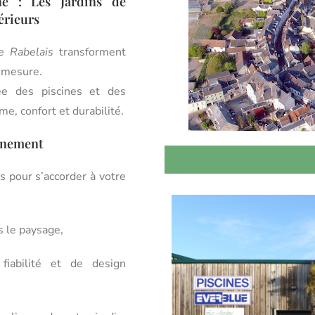
ne : Les Jardins de
térieurs
e Rabelais
transforment
r mesure.
ée des piscines et des
e, confort et durabilité.
onnement
 pour s’accorder à votre
s le paysage,
iabilité et de design