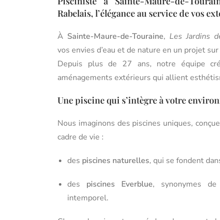
Pisciniste à Sainte-Maure-de-Tourai
Rabelais, l’élégance au service de vos ex
À
Sainte-Maure-de-Touraine
,
Les Jardins d
vos envies d’eau et de nature en un projet su
Depuis plus de 27 ans, notre équipe cr
aménagements extérieurs qui allient esthétism
Une piscine qui s’intègre à votre envir
Nous imaginons des piscines uniques, conçues
cadre de vie :
des
piscines naturelles
, qui se fondent dan
des
piscines Everblue
, synonymes de f
intemporel.